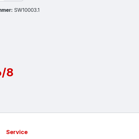
mmer:
SW10003.1
6/8
Service