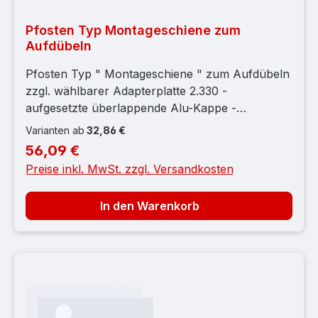
Pfosten Typ Montageschiene zum
Aufdübeln
Pfosten Typ " Montageschiene " zum Aufdübeln
zzgl. wählbarer Adapterplatte 2.330 -
aufgesetzte überlappende Alu-Kappe -
vormontierte Kunststoffauflageböcke - vorderer
Varianten ab
32,86 €
Abschluss mit durchgehender Montageschiene -
56,09 €
Regulärer Preis:
Edelstahlschraube M8x40mm, grobes Gewinde -
Preise inkl. MwSt. zzgl. Versandkosten
Hinweis:- Der Pfosten ist für die jeweilige
Gittermattenlänge bereits werkseitig gekürzt. - Im
In den Warenkorb
Preis sind keine Adapterplatten inbegriffen -
Passende Adapterplatten finden Sie auf Seite
3.500 | Länge gesamt: 1680 mm; Mattenhöhe:
1630 mm; Auflageböcke: 5 Stück