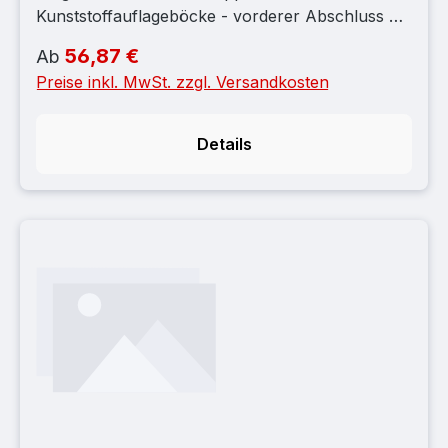
Kunststoffauflageböcke - vorderer Abschluss mit
Edelstahlplättchen - Edelstahlschraube
56,87 €
Regulärer Preis:
Ab
M8x40mm, grobes Gewinde
Preise inkl. MwSt. zzgl. Versandkosten
Details