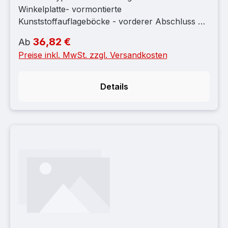
Winkelplatte- vormontierte
Kunststoffauflageböcke - vorderer Abschluss mit
Edelstahlplättchen - Edelstahlschraube
36,82 €
Regulärer Preis:
Ab
M8x40mm, grobes GewindeHinweiß: Medium
Preise inkl. MwSt. zzgl. Versandkosten
Kopfpl. 95 x 120mm / Schenkelpl. 120 x 120 mm
oder Ultra 100x150 mm / . 150x150 mm
Details