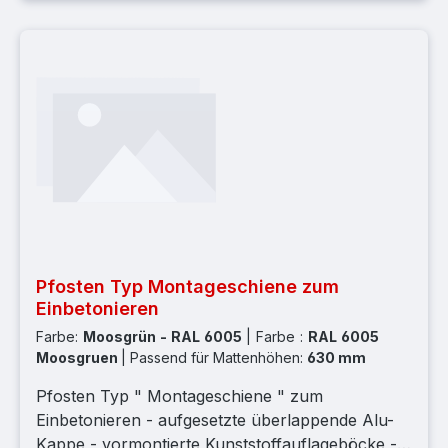
3.500 | Länge gesamt: 2280 mm; Mattenhöhe:
2230 mm; Auflageböcke: 2 x 7 Stück
Pfosten Typ Montageschiene zum
Einbetonieren
Farbe:
Moosgrün - RAL 6005
|
Farbe :
RAL 6005
Moosgruen
|
Passend für Mattenhöhen:
630 mm
Pfosten Typ " Montageschiene " zum
Einbetonieren - aufgesetzte überlappende Alu-
Kappe - vormontierte Kunststoffauflageböcke -