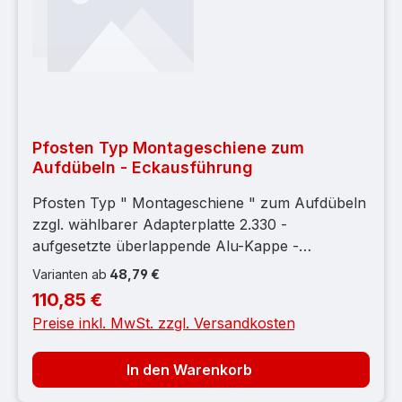
Pfosten Typ Montageschiene zum
Aufdübeln - Eckausführung
Pfosten Typ " Montageschiene " zum Aufdübeln
zzgl. wählbarer Adapterplatte 2.330 -
aufgesetzte überlappende Alu-Kappe -
vormontierte Kunststoffauflageböcke - vorderer
Varianten ab
48,79 €
Abschluss mit durchgehender Montageschiene -
110,85 €
Regulärer Preis:
Edelstahlschraube M8x40mm, grobes Gewinde -
Preise inkl. MwSt. zzgl. Versandkosten
Hinweis:- Der Pfosten ist für die jeweilige
Gittermattenlänge bereits werkseitig gekürzt. - Im
In den Warenkorb
Preis sind keine Adapterplatten inbegriffen -
Passende Adapterplatten finden Sie auf Seite