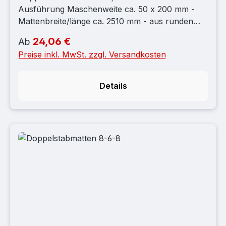
Ausführung Maschenweite ca. 50 x 200 mm -
Mattenbreite/länge ca. 2510 mm - aus runden
Stahldrähten miteinander verschweißt - einseitig
24,06 €
Regulärer Preis:
Ab
ca. 25 mm Überstand
Preise inkl. MwSt. zzgl. Versandkosten
Details