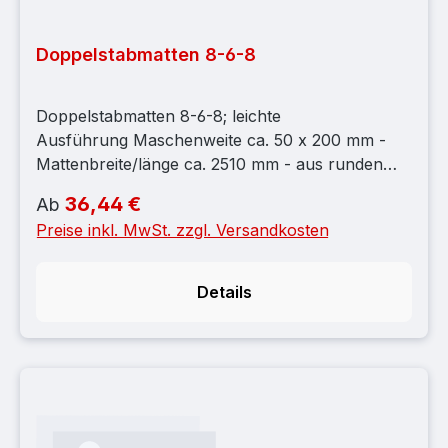
Doppelstabmatten 8-6-8
Doppelstabmatten 8-6-8; leichte
Ausführung Maschenweite ca. 50 x 200 mm -
Mattenbreite/länge ca. 2510 mm - aus runden
Stahldrähten miteinander verschweißt - einseitig
36,44 €
Regulärer Preis:
Ab
ca. 25 mm Überstand
Preise inkl. MwSt. zzgl. Versandkosten
Details