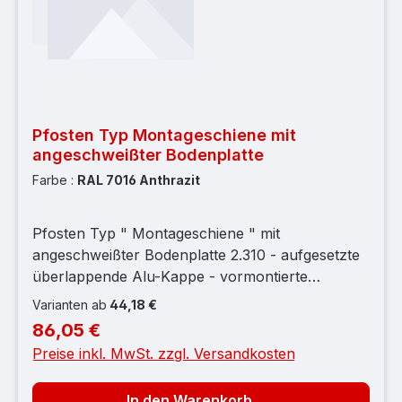
Pfosten Typ Montageschiene mit
angeschweißter Bodenplatte
Farbe :
RAL 7016 Anthrazit
Pfosten Typ " Montageschiene " mit
angeschweißter Bodenplatte 2.310 - aufgesetzte
überlappende Alu-Kappe - vormontierte
Kunststoffauflageböcke - vorderer Abschluss mit
Varianten ab
44,18 €
durchgehender Montageschiene -
86,05 €
Regulärer Preis:
Edelstahlschraube M8x40mm, grobes Gewinde |
Preise inkl. MwSt. zzgl. Versandkosten
Länge gesamt: 1880 mm; Mattenhöhe: 1830 mm;
Bodenplatte: 170 x 100 (4 - Loch) mm; Auf- l age
In den Warenkorb