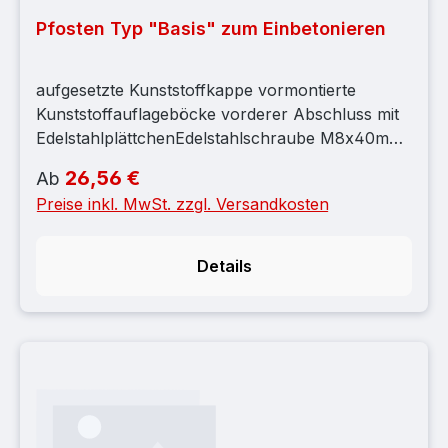
Pfosten Typ "Basis" zum Einbetonieren
aufgesetzte Kunststoffkappe vormontierte
Kunststoffauflageböcke vorderer Abschluss mit
EdelstahlplättchenEdelstahlschraube M8x40mm,
grobes Gewinde
26,56 €
Regulärer Preis:
Ab
Preise inkl. MwSt. zzgl. Versandkosten
Details