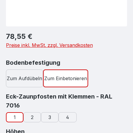
Regulärer Preis:
78,55 €
Preise inkl. MwSt. zzgl. Versandkosten
auswählen
Bodenbefestigung
Zum Aufdübeln
Zum Einbetonieren
Eck-Zaunpfosten mit Klemmen - RAL
auswählen
7016
1
2
3
4
auswählen
Höhen