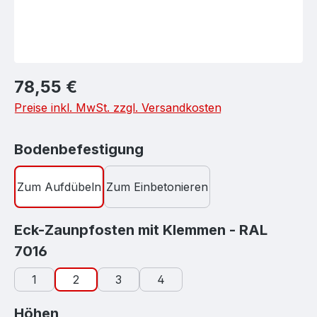
Regulärer Preis:
78,55 €
Preise inkl. MwSt. zzgl. Versandkosten
auswählen
Bodenbefestigung
Zum Aufdübeln
Zum Einbetonieren
Eck-Zaunpfosten mit Klemmen - RAL
auswählen
7016
1
2
3
4
auswählen
Höhen