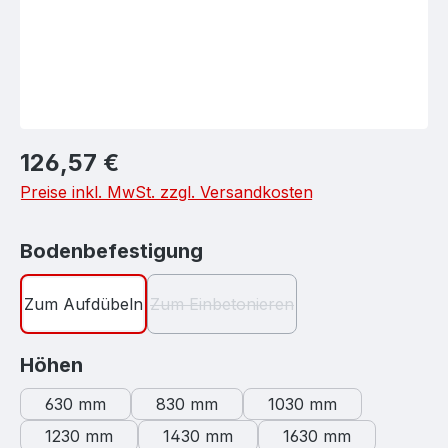
Regulärer Preis:
126,57 €
Preise inkl. MwSt. zzgl. Versandkosten
auswählen
Bodenbefestigung
Zum Aufdübeln
Zum Einbetonieren
(Diese Option ist zurzeit nicht verf
auswählen
Höhen
630 mm
830 mm
1030 mm
1230 mm
1430 mm
1630 mm