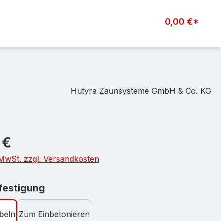
0,00 €*
Hutyra Zaunsysteme GmbH & Co. KG
eis:
 €
. MwSt. zzgl. Versandkosten
auswählen
estigung
beln
Zum Einbetonieren