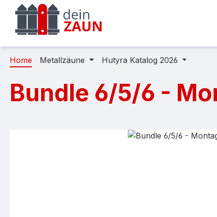
m Hauptinhalt springen
Zur Suche springen
Zur Hauptnavigation springen
Home
Metallzäune
Hutyra Katalog 2026
Bundle 6/5/6 - M
Bildergalerie überspringen