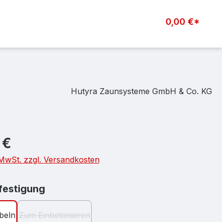
0,00 €*
Hutyra Zaunsysteme GmbH & Co. KG
eis:
 €
. MwSt. zzgl. Versandkosten
auswählen
estigung
beln
Zum Einbetonieren
(Diese Option ist zurzeit nicht verfügbar.)