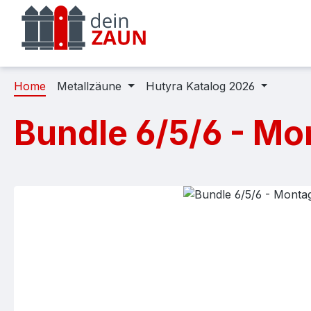
m Hauptinhalt springen
Zur Suche springen
Zur Hauptnavigation springen
Home
Metallzäune
Hutyra Katalog 2026
Bundle 6/5/6 - M
Bildergalerie überspringen