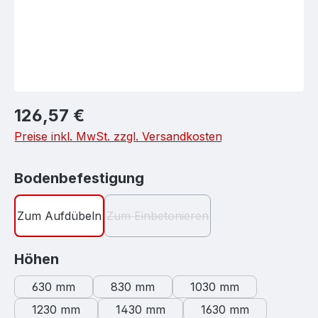
Regulärer Preis:
126,57 €
Preise inkl. MwSt. zzgl. Versandkosten
auswählen
Bodenbefestigung
Zum Aufdübeln
Zum Einbetonieren
(Diese Option ist zurzeit nicht verf
auswählen
Höhen
630 mm
830 mm
1030 mm
1230 mm
1430 mm
1630 mm