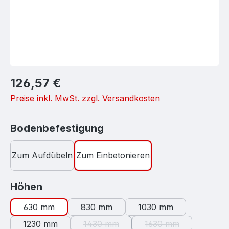
Regulärer Preis:
126,57 €
Preise inkl. MwSt. zzgl. Versandkosten
auswählen
Bodenbefestigung
Zum Aufdübeln
Zum Einbetonieren
auswählen
Höhen
630 mm
830 mm
1030 mm
1230 mm
1430 mm
1630 mm