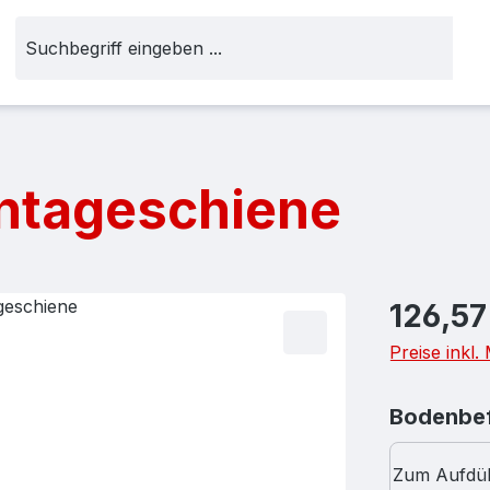
ontageschiene
Regulärer Pr
126,57
Preise inkl
Bodenbef
Zum Aufdü