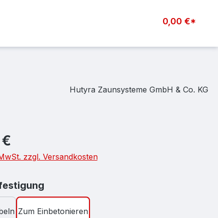
0,00 €*
Hutyra Zaunsysteme GmbH & Co. KG
eis:
 €
. MwSt. zzgl. Versandkosten
auswählen
estigung
beln
Zum Einbetonieren