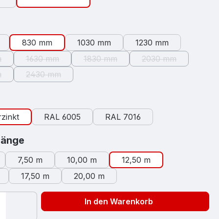
swählen
830 mm
1030 mm
1230 mm
m
1630 mm
1830 mm
2030 mm
e Option ist zurzeit nicht verfügbar.)
(Diese Option ist zurzeit nicht verfügbar.)
(Diese Option ist zurzeit nicht verfüg
(Diese Option ist z
m
2430 mm
e Option ist zurzeit nicht verfügbar.)
(Diese Option ist zurzeit nicht verfügbar.)
auswählen
zinkt
RAL 6005
RAL 7016
auswählen
länge
7,50 m
10,00 m
12,50 m
17,50 m
20,00 m
In den Warenkorb