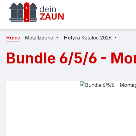
m Hauptinhalt springen
Zur Suche springen
Zur Hauptnavigation springen
Home
Metallzäune
Hutyra Katalog 2026
Bundle 6/5/6 - M
Bildergalerie überspringen