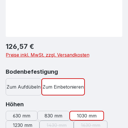
Regulärer Preis:
126,57 €
Preise inkl. MwSt. zzgl. Versandkosten
auswählen
Bodenbefestigung
Zum Aufdübeln
Zum Einbetonieren
auswählen
Höhen
630 mm
830 mm
1030 mm
1230 mm
1430 mm
1630 mm