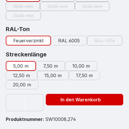
(Diese Option ist zurzeit nicht verfügb
(Diese Option ist zu
1830 mm
2030 mm
2230 mm
(Diese Option ist zurzeit nicht verfügbar.)
(Diese Option ist zurzeit nicht verfügb
(Diese Option ist zu
2430 mm
(Diese Option ist zurzeit nicht verfügbar.)
auswählen
RAL-Ton
Feuerverzinkt
RAL 6005
RAL 7016
(Diese Option
auswählen
Streckenlänge
5,00 m
7,50 m
10,00 m
12,50 m
15,00 m
17,50 m
20,00 m
In den Warenkorb
Produktnummer:
SW10008.274