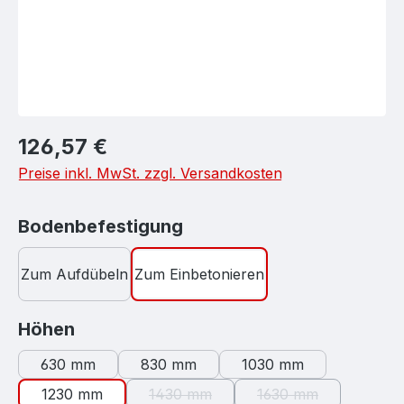
Regulärer Preis:
126,57 €
Preise inkl. MwSt. zzgl. Versandkosten
auswählen
Bodenbefestigung
Zum Aufdübeln
Zum Einbetonieren
auswählen
Höhen
630 mm
830 mm
1030 mm
1230 mm
1430 mm
1630 mm