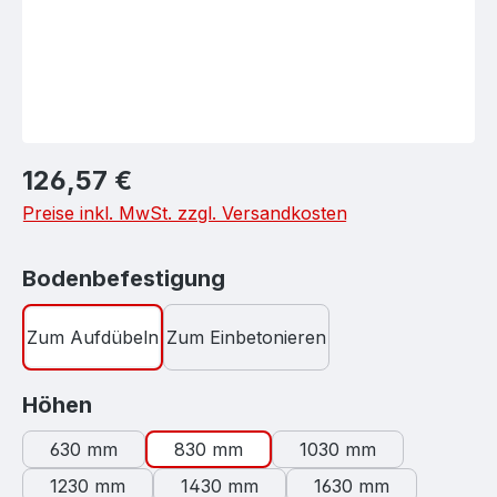
Regulärer Preis:
126,57 €
Preise inkl. MwSt. zzgl. Versandkosten
auswählen
Bodenbefestigung
Zum Aufdübeln
Zum Einbetonieren
auswählen
Höhen
630 mm
830 mm
1030 mm
1230 mm
1430 mm
1630 mm