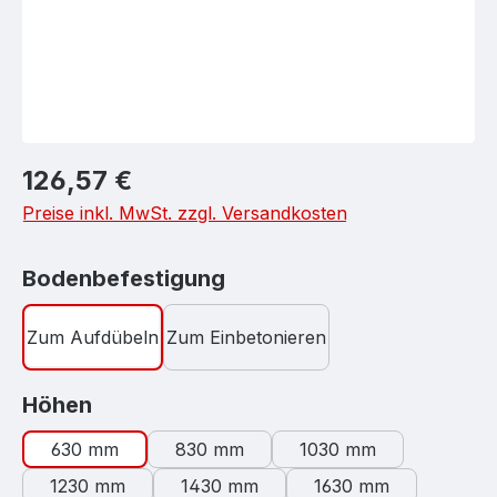
Regulärer Preis:
126,57 €
Preise inkl. MwSt. zzgl. Versandkosten
auswählen
Bodenbefestigung
Zum Aufdübeln
Zum Einbetonieren
auswählen
Höhen
630 mm
830 mm
1030 mm
1230 mm
1430 mm
1630 mm