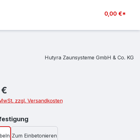
0,00 €*
Hutyra Zaunsysteme GmbH & Co. KG
eis:
 €
. MwSt. zzgl. Versandkosten
auswählen
estigung
beln
Zum Einbetonieren