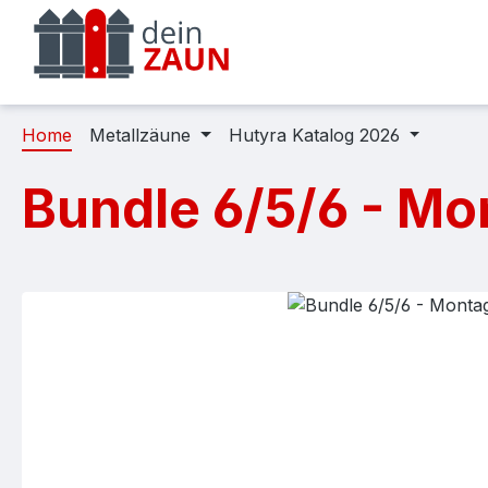
m Hauptinhalt springen
Zur Suche springen
Zur Hauptnavigation springen
Home
Metallzäune
Hutyra Katalog 2026
Bundle 6/5/6 - M
Bildergalerie überspringen