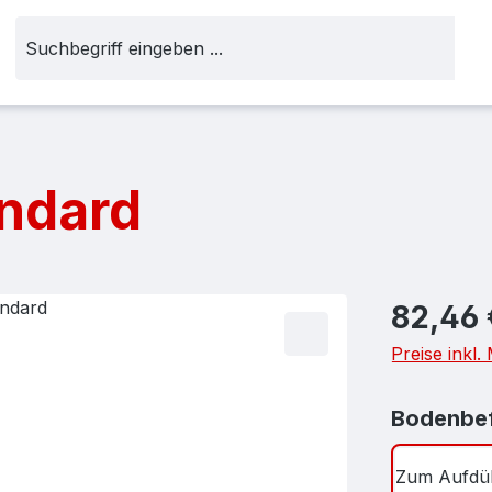
andard
Regulärer Pr
82,46 
Preise inkl
Bodenbef
Zum Aufdü