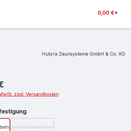
0,00 €*
Hutyra Zaunsysteme GmbH & Co. KG
eis:
€
. MwSt. zzgl. Versandkosten
auswählen
estigung
beln
Zum Einbetonieren
(Diese Option ist zurzeit nicht verfügbar.)