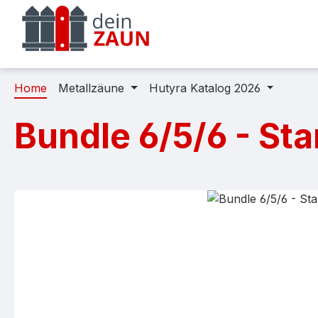
m Hauptinhalt springen
Zur Suche springen
Zur Hauptnavigation springen
Home
Metallzäune
Hutyra Katalog 2026
Bundle 6/5/6 - St
Bildergalerie überspringen