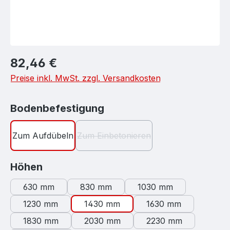
Regulärer Preis:
82,46 €
Preise inkl. MwSt. zzgl. Versandkosten
auswählen
Bodenbefestigung
Zum Aufdübeln
Zum Einbetonieren
(Diese Option ist zurzeit nicht verf
auswählen
Höhen
630 mm
830 mm
1030 mm
1230 mm
1430 mm
1630 mm
1830 mm
2030 mm
2230 mm