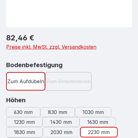
Regulärer Preis:
82,46 €
Preise inkl. MwSt. zzgl. Versandkosten
auswählen
Bodenbefestigung
Zum Aufdübeln
Zum Einbetonieren
(Diese Option ist zurzeit nicht verf
auswählen
Höhen
630 mm
830 mm
1030 mm
1230 mm
1430 mm
1630 mm
1830 mm
2030 mm
2230 mm