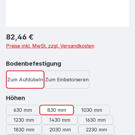
Regulärer Preis:
82,46 €
Preise inkl. MwSt. zzgl. Versandkosten
auswählen
Bodenbefestigung
Zum Aufdübeln
Zum Einbetonieren
auswählen
Höhen
630 mm
830 mm
1030 mm
1230 mm
1430 mm
1630 mm
1830 mm
2030 mm
2230 mm