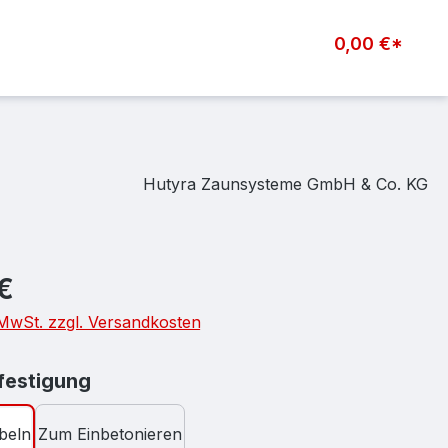
0,00 €*
Hutyra Zaunsysteme GmbH & Co. KG
eis:
€
. MwSt. zzgl. Versandkosten
auswählen
estigung
beln
Zum Einbetonieren