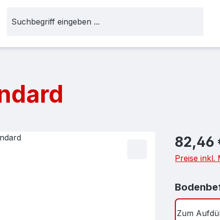
andard
Regulärer Pr
82,46 
Preise inkl
Bodenbef
Zum Aufdü