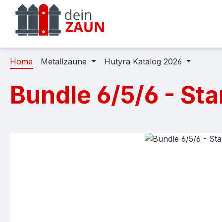
m Hauptinhalt springen
Zur Suche springen
Zur Hauptnavigation springen
Home
Metallzäune
Hutyra Katalog 2026
Bundle 6/5/6 - St
Bildergalerie überspringen