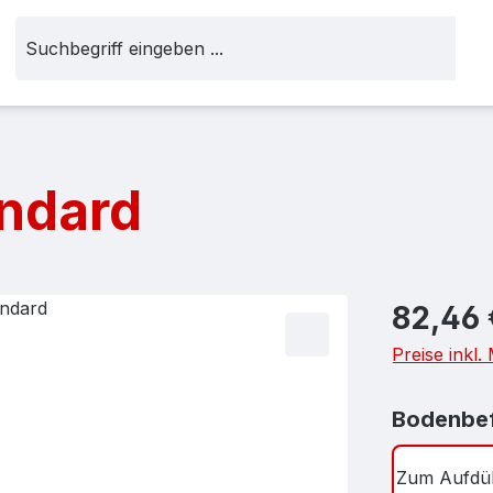
andard
Regulärer Pr
82,46 
Preise inkl
Bodenbef
Zum Aufdü