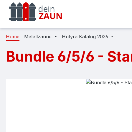
m Hauptinhalt springen
Zur Suche springen
Zur Hauptnavigation springen
Home
Metallzäune
Hutyra Katalog 2026
Bundle 6/5/6 - St
Bildergalerie überspringen