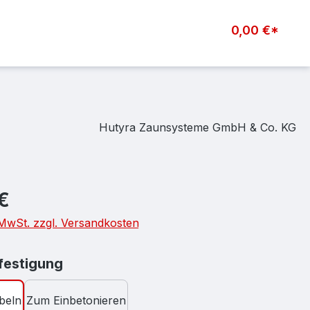
0,00 €*
Hutyra Zaunsysteme GmbH & Co. KG
eis:
€
. MwSt. zzgl. Versandkosten
auswählen
estigung
beln
Zum Einbetonieren