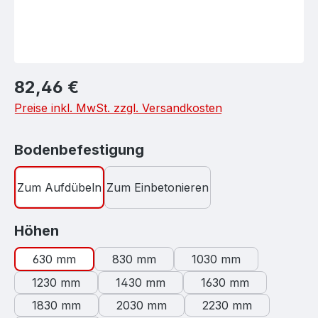
Regulärer Preis:
82,46 €
Preise inkl. MwSt. zzgl. Versandkosten
auswählen
Bodenbefestigung
Zum Aufdübeln
Zum Einbetonieren
auswählen
Höhen
630 mm
830 mm
1030 mm
1230 mm
1430 mm
1630 mm
1830 mm
2030 mm
2230 mm