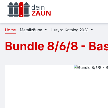
m Hauptinhalt springen
Zur Suche springen
Zur Hauptnavigation springen
Home
Metallzäune
Hutyra Katalog 2026
Bundle 8/6/8 - Ba
Bildergalerie überspringen