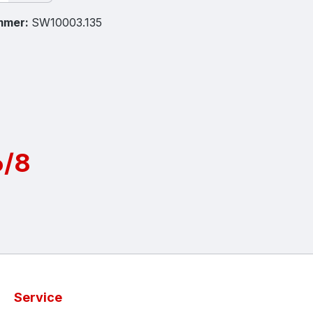
mmer:
SW10003.135
6/8
Service