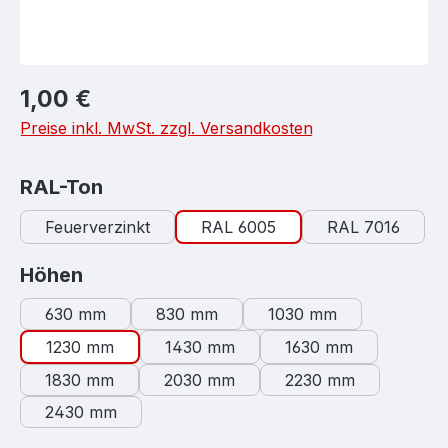
Regulärer Preis:
1,00 €
Preise inkl. MwSt. zzgl. Versandkosten
auswählen
RAL-Ton
Feuerverzinkt
RAL 6005
RAL 7016
auswählen
Höhen
630 mm
830 mm
1030 mm
1230 mm
1430 mm
1630 mm
1830 mm
2030 mm
2230 mm
2430 mm