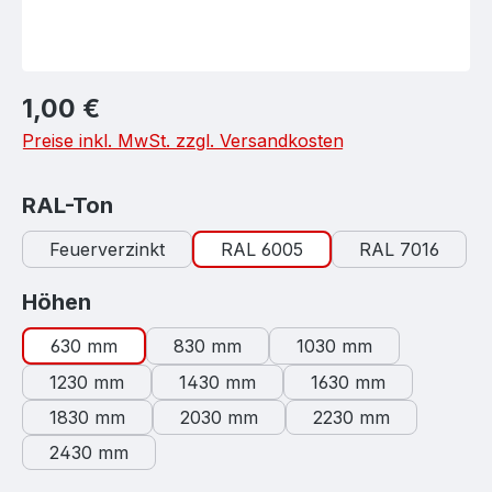
Regulärer Preis:
1,00 €
Preise inkl. MwSt. zzgl. Versandkosten
auswählen
RAL-Ton
Feuerverzinkt
RAL 6005
RAL 7016
auswählen
Höhen
630 mm
830 mm
1030 mm
1230 mm
1430 mm
1630 mm
1830 mm
2030 mm
2230 mm
2430 mm