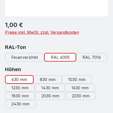
Regulärer Preis:
1,00 €
Preise inkl. MwSt. zzgl. Versandkosten
auswählen
RAL-Ton
Feuerverzinkt
RAL 6005
RAL 7016
auswählen
Höhen
630 mm
830 mm
1030 mm
1230 mm
1430 mm
1630 mm
1830 mm
2030 mm
2230 mm
2430 mm