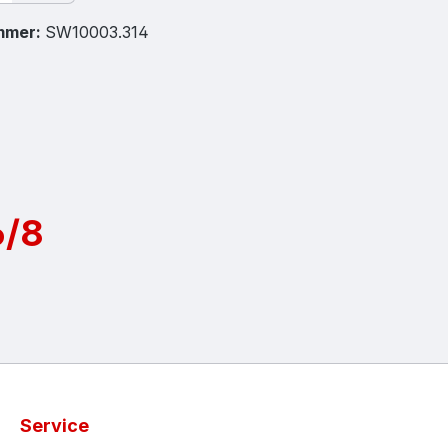
mmer:
SW10003.314
6/8
Service