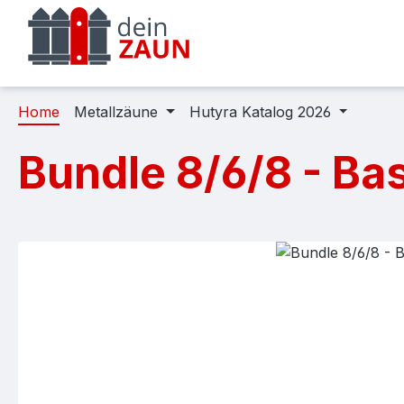
m Hauptinhalt springen
Zur Suche springen
Zur Hauptnavigation springen
Home
Metallzäune
Hutyra Katalog 2026
Bundle 8/6/8 - Ba
Bildergalerie überspringen