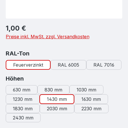
Regulärer Preis:
1,00 €
Preise inkl. MwSt. zzgl. Versandkosten
auswählen
RAL-Ton
Feuerverzinkt
RAL 6005
RAL 7016
auswählen
Höhen
630 mm
830 mm
1030 mm
1230 mm
1430 mm
1630 mm
1830 mm
2030 mm
2230 mm
2430 mm