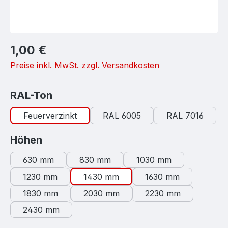
Regulärer Preis:
1,00 €
Preise inkl. MwSt. zzgl. Versandkosten
auswählen
RAL-Ton
Feuerverzinkt
RAL 6005
RAL 7016
auswählen
Höhen
630 mm
830 mm
1030 mm
1230 mm
1430 mm
1630 mm
1830 mm
2030 mm
2230 mm
2430 mm