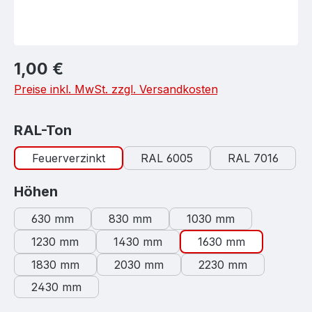
Regulärer Preis:
1,00 €
Preise inkl. MwSt. zzgl. Versandkosten
auswählen
RAL-Ton
Feuerverzinkt
RAL 6005
RAL 7016
auswählen
Höhen
630 mm
830 mm
1030 mm
1230 mm
1430 mm
1630 mm
1830 mm
2030 mm
2230 mm
2430 mm