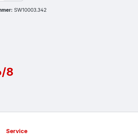
mmer:
SW10003.342
6/8
Service