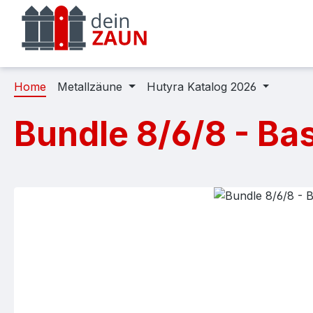
m Hauptinhalt springen
Zur Suche springen
Zur Hauptnavigation springen
Home
Metallzäune
Hutyra Katalog 2026
Bundle 8/6/8 - Ba
Bildergalerie überspringen