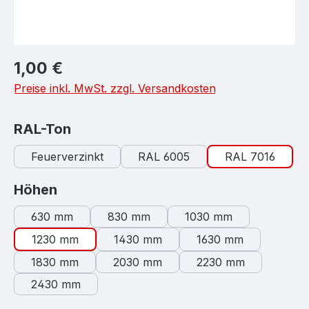
Regulärer Preis:
1,00 €
Preise inkl. MwSt. zzgl. Versandkosten
auswählen
RAL-Ton
Feuerverzinkt
RAL 6005
RAL 7016
auswählen
Höhen
630 mm
830 mm
1030 mm
1230 mm
1430 mm
1630 mm
1830 mm
2030 mm
2230 mm
2430 mm