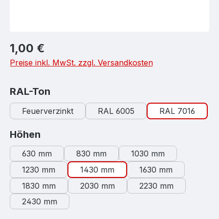
Regulärer Preis:
1,00 €
Preise inkl. MwSt. zzgl. Versandkosten
auswählen
RAL-Ton
Feuerverzinkt
RAL 6005
RAL 7016
auswählen
Höhen
630 mm
830 mm
1030 mm
1230 mm
1430 mm
1630 mm
1830 mm
2030 mm
2230 mm
2430 mm