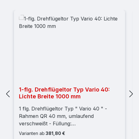
Produktgalerie überspringen
1-flg. Drehflügeltor Typ Vario 40:
Lichte Breite 1000 mm
1 flg. Drehflügeltor Typ " Vario 40 " -
Rahmen QR 40 mm, umlaufend
verschweißt - Füllung:
Doppelstabgittermatte 8/6/8 mm; MW ca.
Varianten ab
381,80 €
50 x 200 mm - Pfosten: QR 60 mm mit