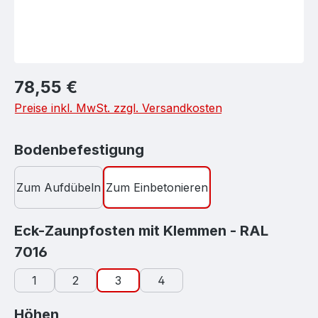
Regulärer Preis:
78,55 €
Preise inkl. MwSt. zzgl. Versandkosten
auswählen
Bodenbefestigung
Zum Aufdübeln
Zum Einbetonieren
Eck-Zaunpfosten mit Klemmen - RAL
auswählen
7016
1
2
3
4
auswählen
Höhen