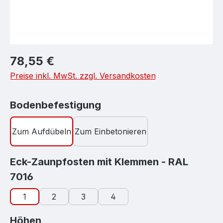
Regulärer Preis:
78,55 €
Preise inkl. MwSt. zzgl. Versandkosten
auswählen
Bodenbefestigung
Zum Aufdübeln
Zum Einbetonieren
Eck-Zaunpfosten mit Klemmen - RAL
auswählen
7016
1
2
3
4
auswählen
Höhen