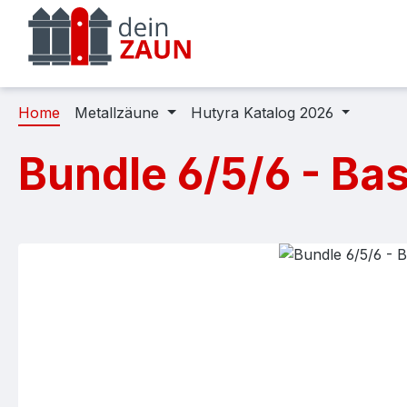
m Hauptinhalt springen
Zur Suche springen
Zur Hauptnavigation springen
Home
Metallzäune
Hutyra Katalog 2026
Bundle 6/5/6 - Bas
Bildergalerie überspringen