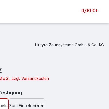
0,00 €*
Hutyra Zaunsysteme GmbH & Co. KG
eis:
€
. MwSt. zzgl. Versandkosten
auswählen
estigung
beln
Zum Einbetonieren