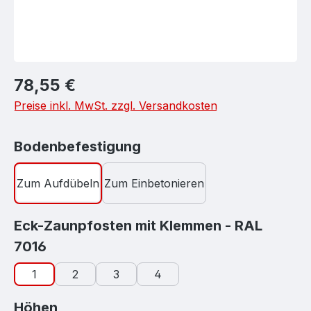
Regulärer Preis:
78,55 €
Preise inkl. MwSt. zzgl. Versandkosten
auswählen
Bodenbefestigung
Zum Aufdübeln
Zum Einbetonieren
Eck-Zaunpfosten mit Klemmen - RAL
auswählen
7016
1
2
3
4
auswählen
Höhen