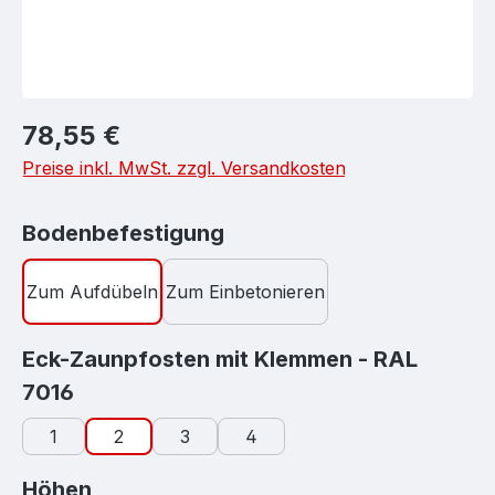
Regulärer Preis:
78,55 €
Preise inkl. MwSt. zzgl. Versandkosten
auswählen
Bodenbefestigung
Zum Aufdübeln
Zum Einbetonieren
Eck-Zaunpfosten mit Klemmen - RAL
auswählen
7016
1
2
3
4
auswählen
Höhen