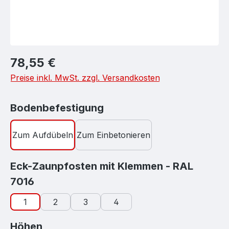
Regulärer Preis:
78,55 €
Preise inkl. MwSt. zzgl. Versandkosten
auswählen
Bodenbefestigung
Zum Aufdübeln
Zum Einbetonieren
Eck-Zaunpfosten mit Klemmen - RAL
auswählen
7016
1
2
3
4
auswählen
Höhen