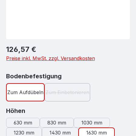
Regulärer Preis:
126,57 €
Preise inkl. MwSt. zzgl. Versandkosten
auswählen
Bodenbefestigung
Zum Aufdübeln
Zum Einbetonieren
(Diese Option ist zurzeit nicht verf
auswählen
Höhen
630 mm
830 mm
1030 mm
1230 mm
1430 mm
1630 mm