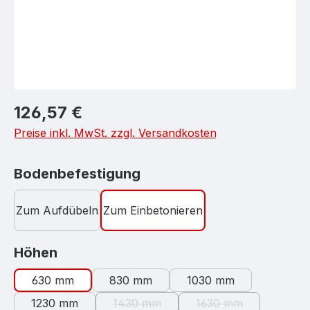
Regulärer Preis:
126,57 €
Preise inkl. MwSt. zzgl. Versandkosten
auswählen
Bodenbefestigung
Zum Aufdübeln
Zum Einbetonieren
auswählen
Höhen
630 mm
830 mm
1030 mm
1230 mm
1430 mm
1630 mm