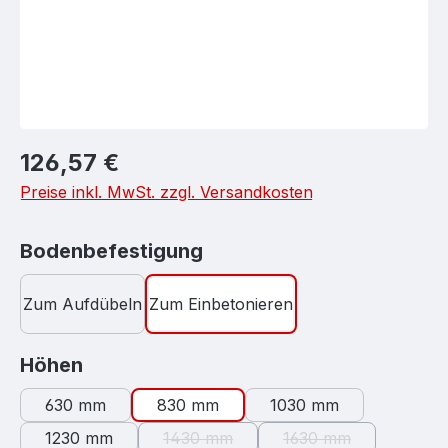
Regulärer Preis:
126,57 €
Preise inkl. MwSt. zzgl. Versandkosten
auswählen
Bodenbefestigung
Zum Aufdübeln
Zum Einbetonieren
auswählen
Höhen
630 mm
830 mm
1030 mm
1230 mm
1430 mm
1630 mm