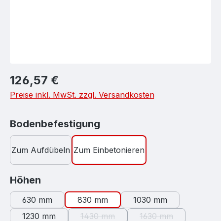
Regulärer Preis:
126,57 €
Preise inkl. MwSt. zzgl. Versandkosten
auswählen
Bodenbefestigung
Zum Aufdübeln
Zum Einbetonieren
auswählen
Höhen
630 mm
830 mm
1030 mm
1230 mm
1430 mm
1630 mm