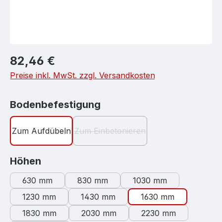
Regulärer Preis:
82,46 €
Preise inkl. MwSt. zzgl. Versandkosten
auswählen
Bodenbefestigung
Zum Aufdübeln
Zum Einbetonieren
(Diese Option ist zurzeit nicht verf
auswählen
Höhen
630 mm
830 mm
1030 mm
1230 mm
1430 mm
1630 mm
1830 mm
2030 mm
2230 mm