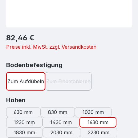
Regulärer Preis:
82,46 €
Preise inkl. MwSt. zzgl. Versandkosten
auswählen
Bodenbefestigung
Zum Aufdübeln
Zum Einbetonieren
(Diese Option ist zurzeit nicht verf
auswählen
Höhen
630 mm
830 mm
1030 mm
1230 mm
1430 mm
1630 mm
1830 mm
2030 mm
2230 mm