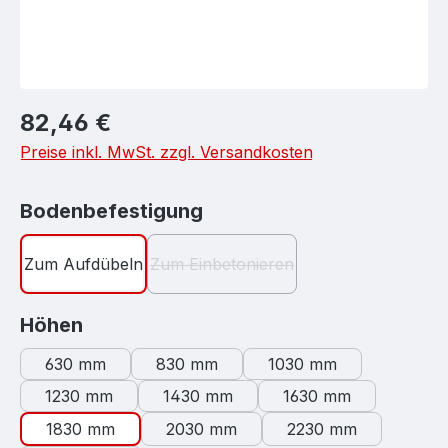
Regulärer Preis:
82,46 €
Preise inkl. MwSt. zzgl. Versandkosten
auswählen
Bodenbefestigung
Zum Aufdübeln
Zum Einbetonieren
(Diese Option ist zurzeit nicht verf
auswählen
Höhen
630 mm
830 mm
1030 mm
1230 mm
1430 mm
1630 mm
1830 mm
2030 mm
2230 mm