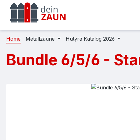
m Hauptinhalt springen
Zur Suche springen
Zur Hauptnavigation springen
Home
Metallzäune
Hutyra Katalog 2026
Bundle 6/5/6 - St
Bildergalerie überspringen