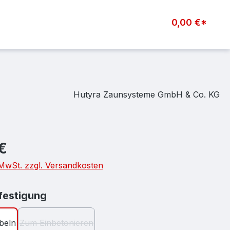
0,00 €*
Hutyra Zaunsysteme GmbH & Co. KG
eis:
€
. MwSt. zzgl. Versandkosten
auswählen
estigung
beln
Zum Einbetonieren
(Diese Option ist zurzeit nicht verfügbar.)