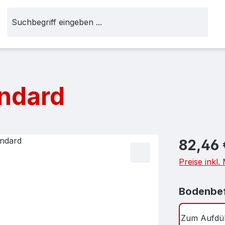
andard
Regulärer Pr
82,46 
Preise inkl
Bodenbef
Zum Aufdü