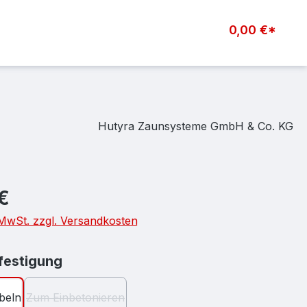
0,00 €*
Hutyra Zaunsysteme GmbH & Co. KG
eis:
€
. MwSt. zzgl. Versandkosten
auswählen
estigung
beln
Zum Einbetonieren
(Diese Option ist zurzeit nicht verfügbar.)