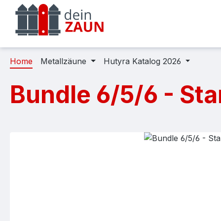
m Hauptinhalt springen
Zur Suche springen
Zur Hauptnavigation springen
Home
Metallzäune
Hutyra Katalog 2026
Bundle 6/5/6 - St
Bildergalerie überspringen