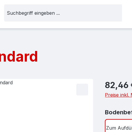
andard
Regulärer Pr
82,46 
Preise inkl
Bodenbef
Zum Aufdü