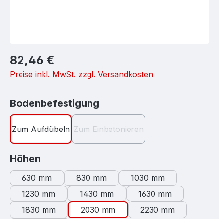
Regulärer Preis:
82,46 €
Preise inkl. MwSt. zzgl. Versandkosten
auswählen
Bodenbefestigung
Zum Aufdübeln
Zum Einbetonieren
(Diese Option ist zurzeit nicht verf
auswählen
Höhen
630 mm
830 mm
1030 mm
1230 mm
1430 mm
1630 mm
1830 mm
2030 mm
2230 mm